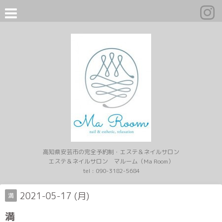
高知県安芸市の完全予約制・エステ＆ネイルサロン
エステ＆ネイルサロン マルーム（Ma Room）
tel :
090-3182-5684
2021-05-17 (月)
満
満