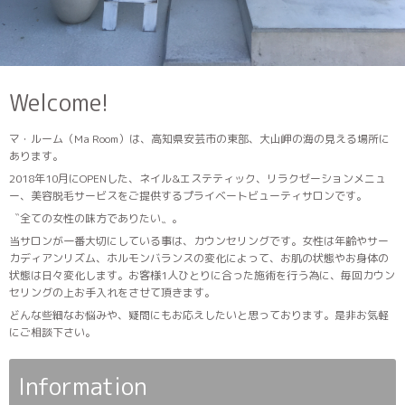
マ・ルーム（Ma Room）は、高知県安芸市の東部、大山岬の海の見える場所に
あります。
2018年10月にOPENした、ネイル&エステティック、リラクゼーションメニュ
ー、美容脱毛サービスをご提供するプライベートビューティサロンです。
〝全ての女性の味方でありたい〟。
当サロンが一番大切にしている事は、カウンセリングです。女性は年齢やサー
カディアンリズム、ホルモンバランスの変化によって、お肌の状態やお身体の
状態は日々変化します。お客様1人ひとりに合った施術を行う為に、毎回カウン
セリングの上お手入れをさせて頂きます。
どんな些細なお悩みや、疑問にもお応えしたいと思っております。是非お気軽
にご相談下さい。
Information
06.01 Mon
6月限定の特別なキャンペーンのお知らせです！
05.01 Fri
レモンモーニングシャボン＆レモンリフレッシュミスト限
定販売🍋🍃
11.18 Tue
7周年キャンペーン&年末年始の営業について🎄