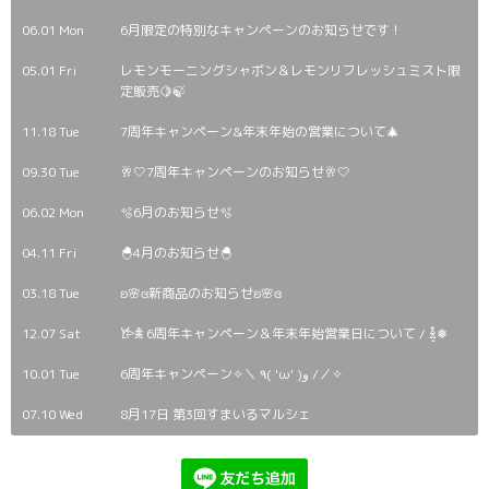
09.30 Tue
🥂🤍7周年キャンペーンのお知らせ🥂🤍
06.02 Mon
️🫧6月のお知らせ️🫧
04.11 Fri
🐣4月のお知らせ🐣
03.18 Tue
ʚ🌸ɞ新商品のお知らせʚ🌸ɞ
12.07 Sat
𐂂𖠰 6周年キャンペーン＆年末年始営業日について / ꊛ໋̝❅
10.01 Tue
6周年キャンペーン✧＼ ٩( 'ω' )و /／✧
07.10 Wed
8月17日 第3回すまいるマルシェ
©2026
エステ＆ネイルサロン マルーム（Ma Room）
. All Rights Reserved.