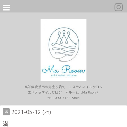
高知県安芸市の完全予約制・エステ＆ネイルサロン
エステ＆ネイルサロン マルーム（Ma Room）
tel :
090-3182-5684
2021-05-12 (水)
満
満