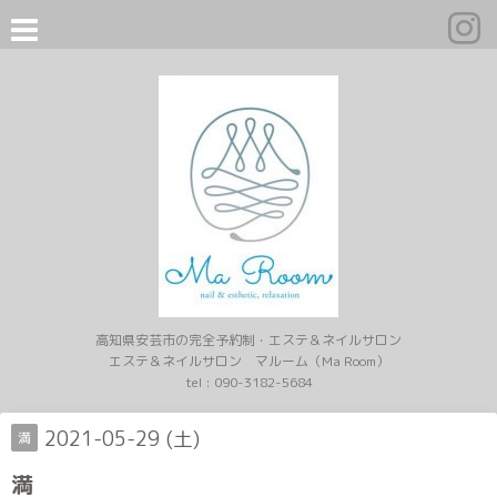
高知県安芸市の完全予約制・エステ＆ネイルサロン
エステ＆ネイルサロン マルーム（Ma Room）
tel :
090-3182-5684
2021-05-29 (土)
満
満