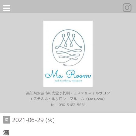
高知県安芸市の完全予約制・エステ＆ネイルサロン
エステ＆ネイルサロン マルーム（Ma Room）
tel :
090-3182-5684
2021-06-29 (火)
満
満