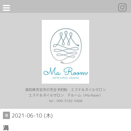
高知県安芸市の完全予約制・エステ＆ネイルサロン
エステ＆ネイルサロン マルーム（Ma Room）
tel :
090-3182-5684
2021-06-10 (木)
満
満