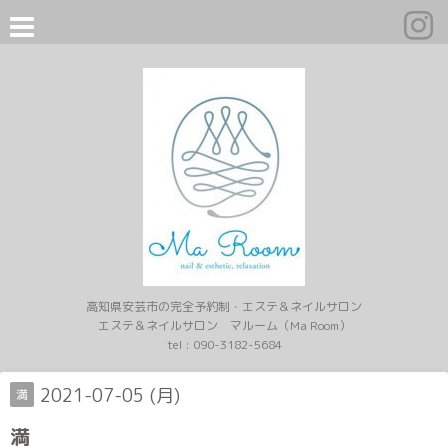
高知県安芸市の完全予約制・エステ＆ネイルサロン
エステ＆ネイルサロン マルーム（Ma Room）
tel :
090-3182-5684
2021-07-05 (月)
満
満