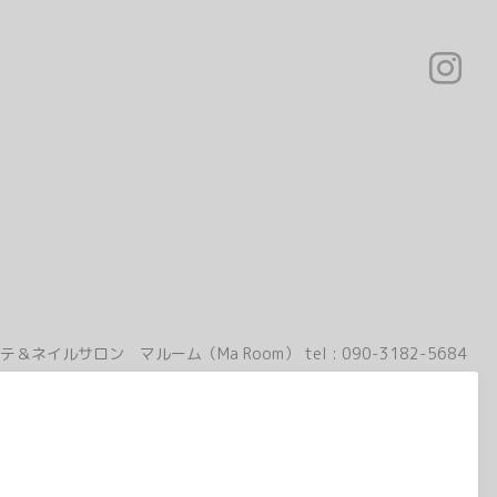
テ＆ネイルサロン マルーム（Ma Room）
tel :
090-3182-5684