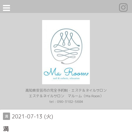
高知県安芸市の完全予約制・エステ＆ネイルサロン
エステ＆ネイルサロン マルーム（Ma Room）
tel :
090-3182-5684
2021-07-13 (火)
満
満