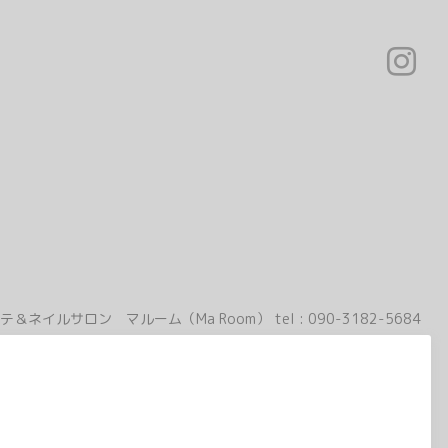
テ＆ネイルサロン マルーム（Ma Room）
tel :
090-3182-5684