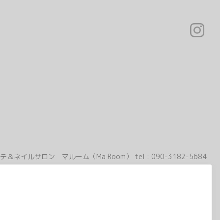
テ＆ネイルサロン マルーム（Ma Room）
tel :
090-3182-5684