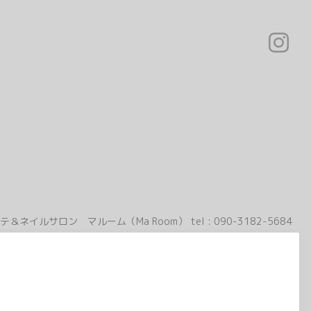
テ＆ネイルサロン マルーム（Ma Room）
tel :
090-3182-5684