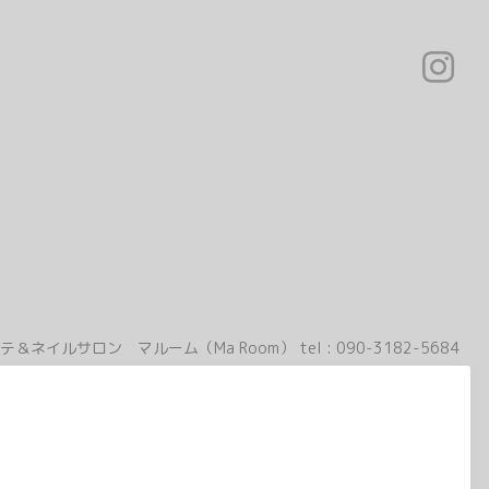
テ＆ネイルサロン マルーム（Ma Room）
tel :
090-3182-5684