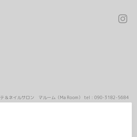
テ＆ネイルサロン マルーム（Ma Room）
tel :
090-3182-5684