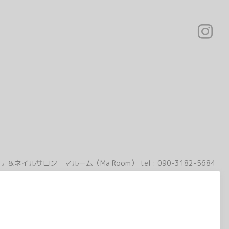
テ＆ネイルサロン マルーム（Ma Room）
tel :
090-3182-5684