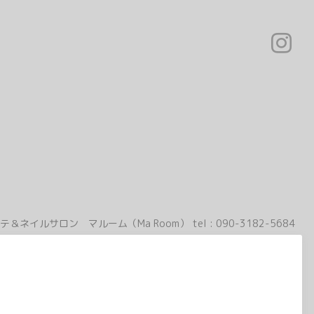
テ＆ネイルサロン マルーム（Ma Room）
tel :
090-3182-5684