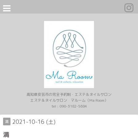
高知県安芸市の完全予約制・エステ＆ネイルサロン
エステ＆ネイルサロン マルーム（Ma Room）
tel :
090-3182-5684
2021-10-16 (土)
満
満