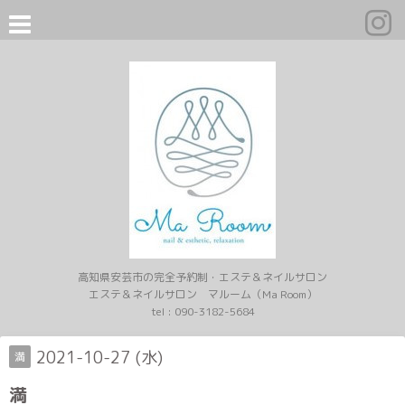
高知県安芸市の完全予約制・エステ＆ネイルサロン
エステ＆ネイルサロン マルーム（Ma Room）
tel :
090-3182-5684
2021-10-27 (水)
満
満