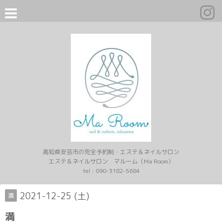
高知県安芸市の完全予約制・エステ＆ネイルサロン
エステ＆ネイルサロン マルーム（Ma Room）
tel :
090-3182-5684
2021-12-25 (土)
満
満