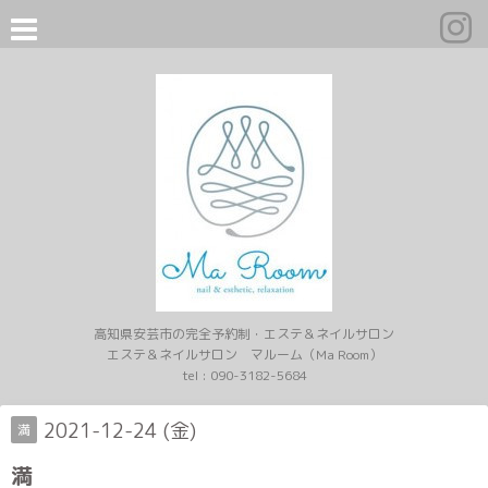
高知県安芸市の完全予約制・エステ＆ネイルサロン
エステ＆ネイルサロン マルーム（Ma Room）
tel :
090-3182-5684
2021-12-24 (金)
満
満