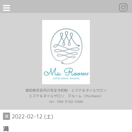
高知県安芸市の完全予約制・エステ＆ネイルサロン
エステ＆ネイルサロン マルーム（Ma Room）
tel :
090-3182-5684
2022-02-12 (土)
満
満