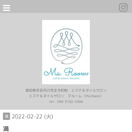
高知県安芸市の完全予約制・エステ＆ネイルサロン
エステ＆ネイルサロン マルーム（Ma Room）
tel :
090-3182-5684
2022-02-22 (火)
満
満