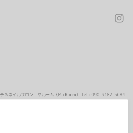
テ＆ネイルサロン マルーム（Ma Room）
tel :
090-3182-5684