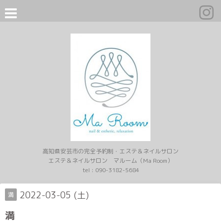
高知県安芸市の完全予約制・エステ＆ネイルサロン
エステ＆ネイルサロン マルーム（Ma Room）
tel :
090-3182-5684
2022-03-05 (土)
満
満