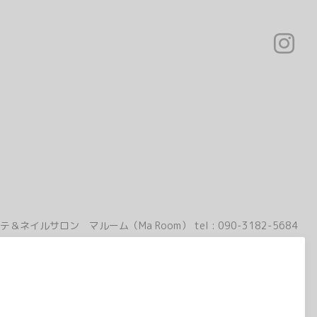
テ＆ネイルサロン マルーム（Ma Room）
tel :
090-3182-5684