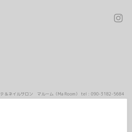
テ＆ネイルサロン マルーム（Ma Room）
tel :
090-3182-5684