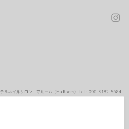
テ＆ネイルサロン マルーム（Ma Room）
tel :
090-3182-5684