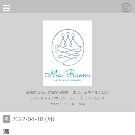
高知県安芸市の完全予約制・エステ＆ネイルサロン
エステ＆ネイルサロン マルーム（Ma Room）
tel :
090-3182-5684
2022-04-18 (月)
満
満