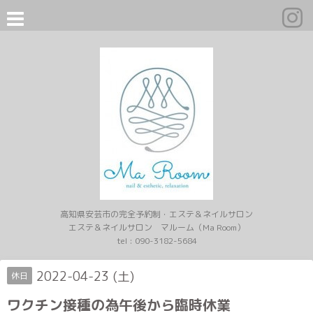
高知県安芸市の完全予約制・エステ＆ネイルサロン
エステ＆ネイルサロン マルーム（Ma Room）
tel :
090-3182-5684
2022-04-23 (土)
休日
ワクチン接種の為午後から臨時休業