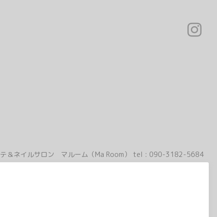
テ＆ネイルサロン マルーム（Ma Room）
tel :
090-3182-5684