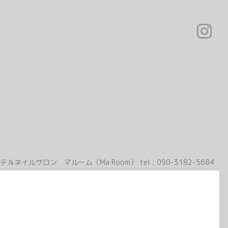
テ＆ネイルサロン マルーム（Ma Room）
tel :
090-3182-5684