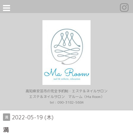
高知県安芸市の完全予約制・エステ＆ネイルサロン
エステ＆ネイルサロン マルーム（Ma Room）
tel :
090-3182-5684
2022-05-19 (木)
満
満