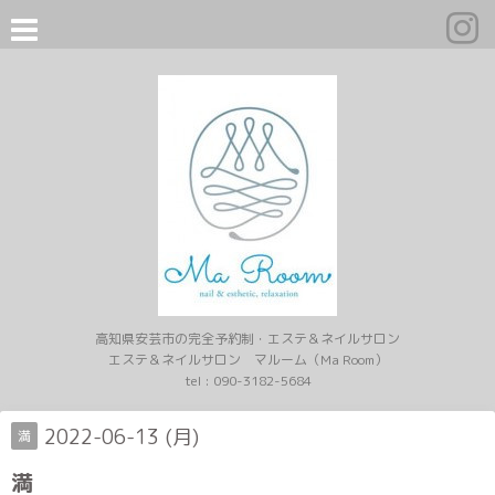
高知県安芸市の完全予約制・エステ＆ネイルサロン
エステ＆ネイルサロン マルーム（Ma Room）
tel :
090-3182-5684
2022-06-13 (月)
満
満