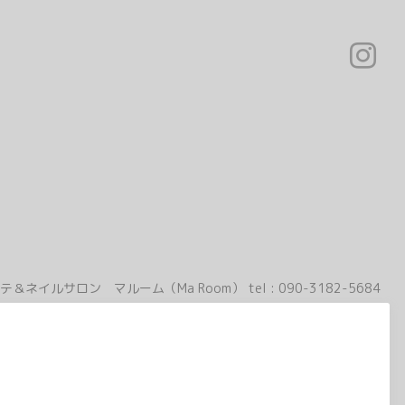
テ＆ネイルサロン マルーム（Ma Room）
tel :
090-3182-5684