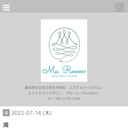
高知県安芸市の完全予約制・エステ＆ネイルサロン
エステ＆ネイルサロン マルーム（Ma Room）
tel :
090-3182-5684
2022-07-14 (木)
満
満