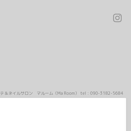
テ＆ネイルサロン マルーム（Ma Room）
tel :
090-3182-5684