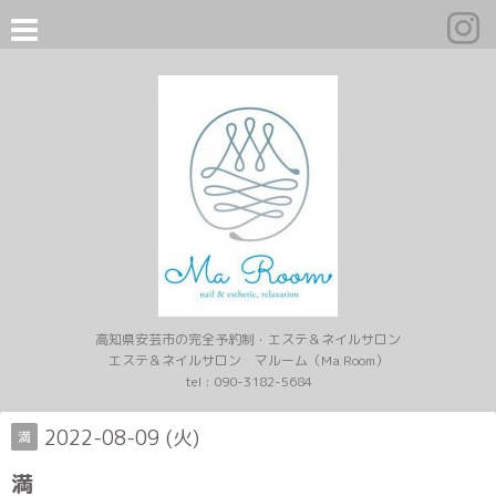
高知県安芸市の完全予約制・エステ＆ネイルサロン
エステ＆ネイルサロン マルーム（Ma Room）
tel :
090-3182-5684
2022-08-09 (火)
満
満