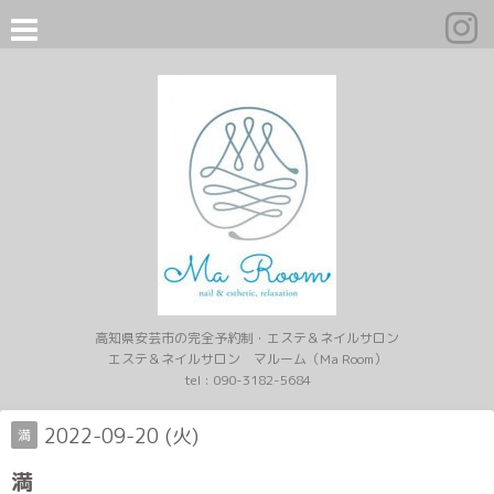
高知県安芸市の完全予約制・エステ＆ネイルサロン
エステ＆ネイルサロン マルーム（Ma Room）
tel :
090-3182-5684
2022-09-20 (火)
満
満