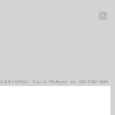
テ＆ネイルサロン マルーム（Ma Room）
tel :
090-3182-5684