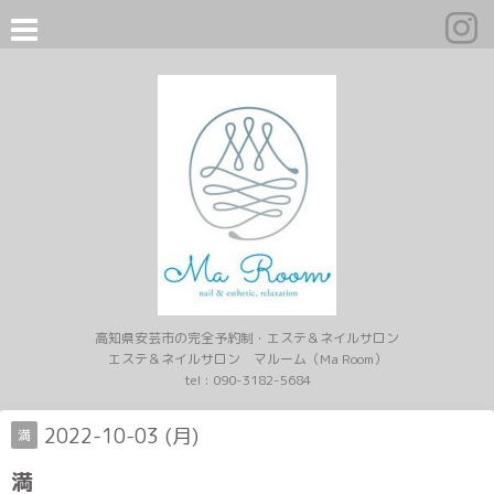
高知県安芸市の完全予約制・エステ＆ネイルサロン
エステ＆ネイルサロン マルーム（Ma Room）
tel :
090-3182-5684
2022-10-03 (月)
満
満