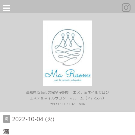
高知県安芸市の完全予約制・エステ＆ネイルサロン
エステ＆ネイルサロン マルーム（Ma Room）
tel :
090-3182-5684
2022-10-04 (火)
満
満