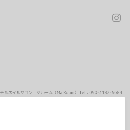
テ＆ネイルサロン マルーム（Ma Room）
tel :
090-3182-5684