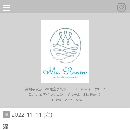
高知県安芸市の完全予約制・エステ＆ネイルサロン
エステ＆ネイルサロン マルーム（Ma Room）
tel :
090-3182-5684
2022-11-11 (金)
満
満