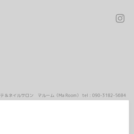
テ＆ネイルサロン マルーム（Ma Room）
tel :
090-3182-5684