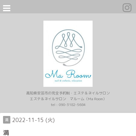
高知県安芸市の完全予約制・エステ＆ネイルサロン
エステ＆ネイルサロン マルーム（Ma Room）
tel :
090-3182-5684
2022-11-15 (火)
満
満