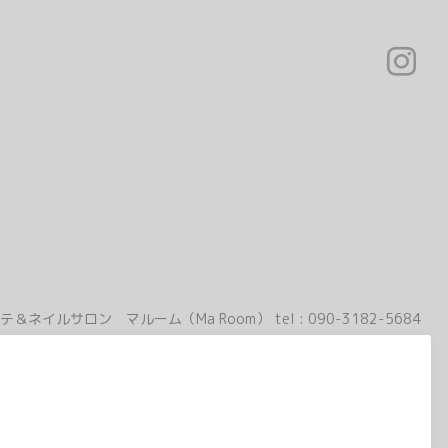
テ＆ネイルサロン マルーム（Ma Room）
tel :
090-3182-5684