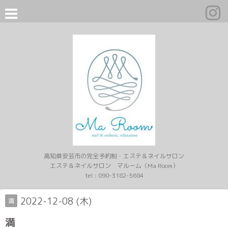
高知県安芸市の完全予約制・エステ＆ネイルサロン
エステ＆ネイルサロン マルーム（Ma Room）
tel :
090-3182-5684
2022-12-08 (木)
満
満