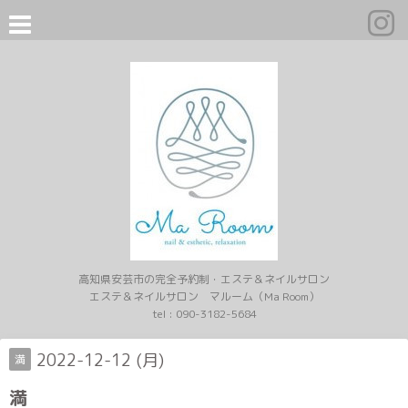
高知県安芸市の完全予約制・エステ＆ネイルサロン
エステ＆ネイルサロン マルーム（Ma Room）
tel :
090-3182-5684
2022-12-12 (月)
満
満