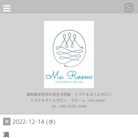
高知県安芸市の完全予約制・エステ＆ネイルサロン
エステ＆ネイルサロン マルーム（Ma Room）
tel :
090-3182-5684
2022-12-14 (水)
満
満