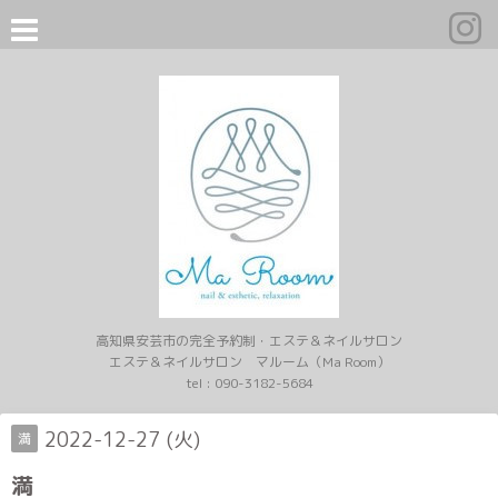
高知県安芸市の完全予約制・エステ＆ネイルサロン
エステ＆ネイルサロン マルーム（Ma Room）
tel :
090-3182-5684
2022-12-27 (火)
満
満